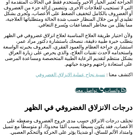
الجراحة تُعتبر الخيار الأخير وتُستخدم فقط في الحالات المتقدمة أو
التي لا تستجيب للعلاجات الأخرى. وتتضمن إزالة جزء من الغضروف
أو الغضروف بالكامل لتخفيف الضغط على الأعصاب، وتُجرى بشكل
تقليدي أو من خلال المنظار حسب شدة الحالة ومتطلباتها العلاجية،
مما يقلل من مخاطر المضاعفات ويُسرع التعافي.
ولأن اختيار طريقة العلاج المناسبة لعلاج انزلاق غضروفي في الظهر
يتطلب خبرة طبية دقيقة، ننصحك باستشارة دكتور مراد عمر،
استشاري جراحة العظام والعمود الفقري، المعروف بخبرته الواسعة
واستخدامه لأحدث تقنيات العلاج، والذي يحرص على زيارة العراق
بشكل منتظم لتقديم الرعاية الطبية المتخصصة ومساعدة المرضى
على استعادة راحتهم وجودة حياتهم.
اكتشف معنا :
نسبة نجاح عملية الانزلاق الغضروفي
واتساب
تواصل معنا
درجات الانزلاق الغضروفي في الظهر
تختلف درجات الانزلاق حسب مدى خروج الغضروف وضغطه على
الأعصاب، فقد يكون بسيطًا يسبب ألمًا محدودًا، أو متوسطًا مع تنميل
وامتداد الألم للساق، أو شديدًا يؤثر على الحركة والتحكم العصبي.