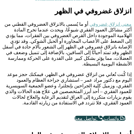
انزلاق غضروفي في الظهر
معنى انزلاق غضروفي
أو ما يُسمى بالانزلاق الغضروفي القطني من
أكثر مشاكل العمود الفقري شيوعًا، ويحدث عندما تخرج المادة
الهلامية الموجودة داخل القرص الغضروفي بين الفقرات، مما يؤدي
إلى الضغط على الأعصاب المجاورة أو الحبل الشوكي. وقد تؤدي
الإصابة بانزلاق غضروفي في الظهر إلى الشعور بآلام حادة في أسفل
الظهر وقد تمتد أحيانًا إلى الساقين، بالإضافة إلى تنميل وضعف في
العضلات، مما يؤثر بشكل كبير على القدرة على الحركة وممارسة
الأنشطة اليومية البسيطة.
إذا كُنت تُعاني من انزلاق عضروفي في الظهر، فيمكنك حجز موعد
اليوم مع دكتور مراد عمر – استشاري جراحة العظام والعمود
الفقري، وزميل كلية الجراحين بإنجلترا، وعضو الجمعية السويسرية
للعمود الفقري – أحد أبرز المتخصصين في علاج هذه الحالات والذي
يقوم بزيارات متكررة إلى العراق لتقديم الرعاية والعلاج لحالات
العمود الفقري، فلا تتردد في الاستفادة من زيارته القادمة.
واتساب
تواصل معنا