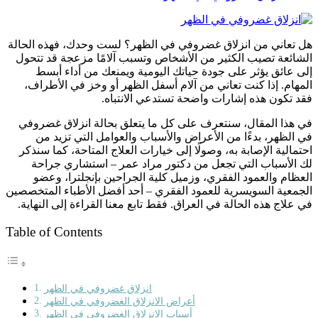
هل تعاني من انزلاق غضروفي في الظهر؟ لست وحدك، فهذه الحالة
الشائعة تصيب الكثير من الأشخاص وتسبب آلامًا مزعجة قد تتحول
إلى عائق يؤثر على جودة حياتك اليومية ويمنعك من أداء أبسط
المهام. إذا كنت تعاني من آلام أسفل الظهر أو وخز في الأطراف،
فقد تكون هذه إشارات واضحة تستدعي الانتباه.
في هذا المقال، سنتعرف على كل ما يتعلق بحالة انزلاق غضروفي
في الظهر، بدءًا من الأعراض والأسباب والعوامل التي تزيد من
احتمالية الإصابة به، وصولًا إلى خيارات العلاج المتاحة، كما سنذكر
لك الأسباب التي تجعل من دكتور مراد عمر – استشاري جراحة
العظام والعمود الفقري، وزميل كلية الجراحين بإنجلترا، وعضو
الجمعية السويسرية للعمود الفقري – أحد أفضل الأطباء المتخصصين
في علاج هذه الحالة في العراق. فقط تابع معنا القراءة إلى النهاية.
Table of Contents
انزلاق غضروفي في الظهر
أعراض الانزلاق الغضروفي في الظهر
أسباب الانزلاق الغضروفي في الظهر