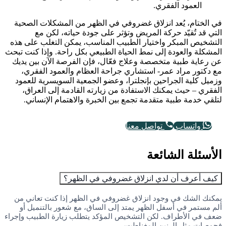
العمود الفقري.
في الختام، يُعد انزلاق غضروفي في الظهر من المشكلات الصحية
التي قد تُقيّد حركة المريض وتؤثر على جودة حياته، لكن مع
التشخيص المبكر واختيار الطبيب المناسب، يمكن التغلب على هذه
المشكلة والعودة إلى نمط الحياة الطبيعي بكل راحة. وإذا كنت تبحث
عن رعاية طبية متخصصة وعلاج فعّال، فإن الفرصة الآن بين يديك
مع دكتور مراد عمر- استشاري جراحة العظام والعمود الفقري،
وزميل كلية الجراحين بإنجلترا، وعضو الجمعية السويسرية للعمود
الفقري – حيث يمكنك الاستفادة من زيارته القادمة إلى العراق،
لتلقي خدمة طبية متقدمة تجمع بين الخبرة والاهتمام الإنساني.
واتساب
تواصل معنا
الأسئلة الشائعة
كيف أعرف أن لدي انزلاق غضروفي في الظهر؟
يمكنك الشك في وجود انزلاق غضروفي في الظهر إذا كنت تعاني من
ألم مستمر في أسفل الظهر يمتد إلى الساق، مع شعور بالتنميل أو
ضعف في الأطراف. لكن التشخيص المؤكد يتطلب زيارة الطبيب وإجراء
فحوصات مثل الرنين المغناطيسي.