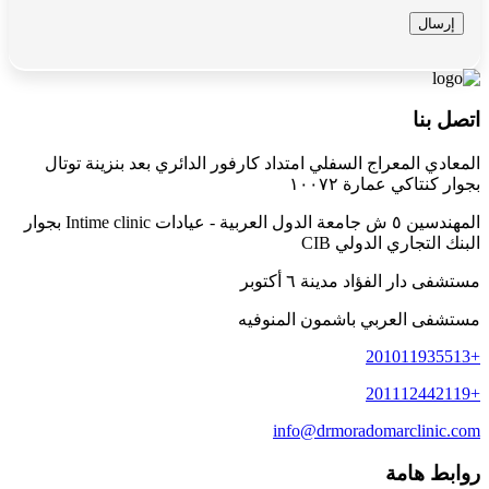
اتصل بنا
المعادي المعراج السفلي امتداد كارفور الدائري بعد بنزينة توتال
بجوار كنتاكي عمارة ١٠٠٧٢
المهندسين ٥ ش جامعة الدول العربية - عيادات Intime clinic بجوار
البنك التجاري الدولي CIB
مستشفى دار الفؤاد مدينة ٦ أكتوبر
مستشفى العربي باشمون المنوفيه
+201011935513
+201112442119
info@drmoradomarclinic.com
روابط هامة