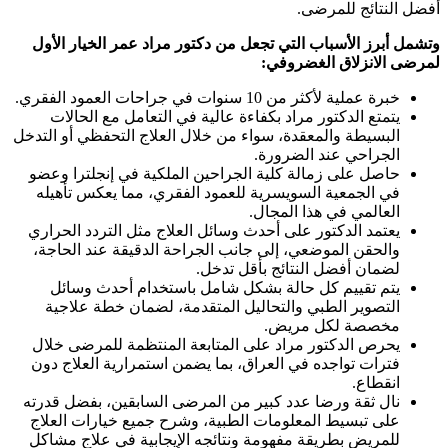
أفضل النتائج للمرضى.
وتشمل أبرز الأسباب التي تجعل من دكتور مراد عمر الخيار الأول
لمرضى الانزلاق الغضروفي:
خبرة عملية لأكثر من 10 سنوات في جراحات العمود الفقري.
يتمتع الدكتور مراد بكفاءة عالية في التعامل مع الحالات
البسيطة والمعقدة، سواء من خلال العلاج التحفظي أو التدخل
الجراحي عند الضرورة.
حاصل على زمالة كلية الجراحين الملكية في إنجلترا وعضو
في الجمعية السويسرية للعمود الفقري، مما يعكس تأهيله
العالمي في هذا المجال.
يعتمد الدكتور على أحدث وسائل العلاج مثل التردد الحراري
والحقن الموضعي، إلى جانب الجراحة الدقيقة عند الحاجة،
لضمان أفضل النتائج بأقل تدخل.
يتم تقييم كل حالة بشكل شامل باستخدام أحدث وسائل
التصوير الطبي والتحاليل المتقدمة، لضمان خطة علاجية
مخصصة لكل مريض.
يحرص الدكتور مراد على المتابعة المنتظمة للمرضى خلال
فترات تواجده في العراق، بما يضمن استمرارية العلاج دون
انقطاع.
نال ثقة ورضا عدد كبير من المرضى السابقين، بفضل قدرته
على تبسيط المعلومات الطبية، وشرح جميع خيارات العلاج
للمريض بطريقة مفهومة ونتائجه الإيجابية في علاج مشاكل