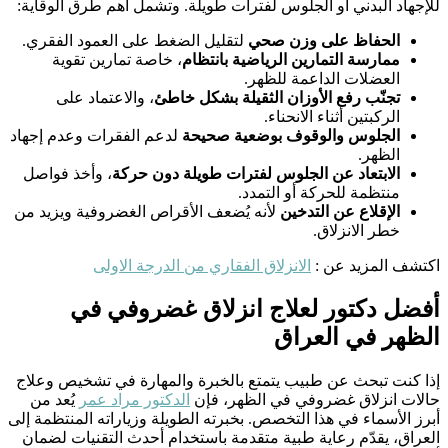
للإجهاد البدني أو الجلوس لفترات طويلة. وتشمل أهم طرق الوقاية:
الحفاظ على وزن صحي
لتقليل الضغط على العمود الفقري.
ممارسة التمارين الرياضية بانتظام
، خاصة تمارين تقوية
العضلات الداعمة للظهر.
تجنّب رفع الأوزان الثقيلة بشكل خاطئ
، والاعتماد على
الركبتين أثناء الانحناء.
الجلوس والوقوف بوضعية صحيحة
لدعم الفقرات وعدم إجهاد
الظهر.
الابتعاد عن الجلوس لفترات طويلة دون حركة
، وأخذ فواصل
منتظمة للحركة أو التمدد.
الإقلاع عن التدخين
لأنه يُضعف الأقراص الغضروفية ويزيد من
خطر الانزلاق.
اكتشف المزيد عن :
الانزلاق الفقاري من الدرجة الاولى
أفضل دكتور لعلاج انزلاق غضروفي في
الظهر في العراق
إذا كنت تبحث عن طبيب يتمتع بالخبرة والمهارة في تشخيص وعلاج
حالات انزلاق غضروفي في الظهر، فإن
الدكتور مراد عمر
يُعد من
أبرز الأسماء في هذا التخصص. بخبرته الطويلة وزياراته المنتظمة إلى
العراق، يقدّم رعاية طبية متقدمة باستخدام أحدث التقنيات لضمان