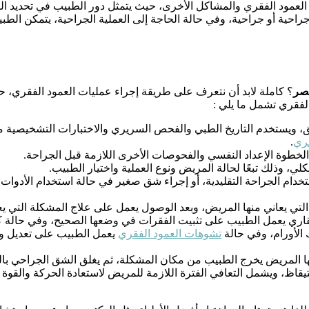
عمود الفقري والمشاكل الأخرى، حيث يتمثل دور الطبيب في تحديد المش
راحية أو جراحية، وفي حالة الحاجة إلى العملية الجراحية، يتمكن الط
مصر
؟ كاملة لابد أن نتعرف على طريقة إجراء عمليات العمود الفقري، 
فقري تشمل ما يلي :
ق، ويستخدم التاريخ الطبي والفحص السريري والاختبارات التشخيصية م
قري
.
لخطوة الإعداد النفسي والفحوصات الأخرى اللازمة قبل الجراحة.
كلي، وذلك تبعًا لحالة المريض ونوع العملية واختيار الطبيب.
خدام الجراحة التقليدية، أو إجراء شق صغير في حالة استخدام الأدوات
تي يعاني منها المريض، وبعد الوصول يعمل على علاج المشكلة التي يع
فقاري يعمل الطبيب على تثبيت الفقرات في وضعها الصحيح، وفي حالة ك
الأورام، وفي حالة
تشوهات العمود الفقري
يعمل الطبيب على تعديل وت
ها المريض يخرج الطبيب من مكان المشكلة، ثم يغلق الشق الجراحي بالغ
تيقاظ، ويشمل التعافي الفترة اللازمة للمريض لاستعادة الحركة والقوة