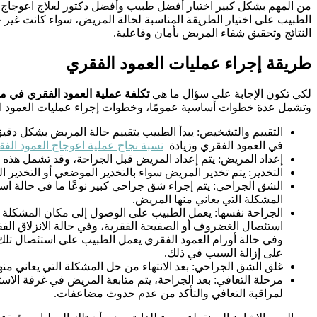
من المهم بشكل كبير اختيار أفضل طبيب وأفضل دكتور لعلاج اعوجاج ال
الطبيب على اختيار الطريقة المناسبة لحالة المريض، سواء كانت غير ج
النتائج وتحقيق شفاء المريض بأمان وفاعلية.
طريقة إجراء عمليات العمود الفقري
لكي تكون الإجابة على سؤال ما هي
تكلفة عملية العمود الفقري في 
وتشمل عدة خطوات أساسية عمومًا، وخطوات إجراء عمليات العمود ال
التقييم والتشخيص: يبدأ الطبيب بتقييم حالة المريض بشكل دقي
في العمود الفقري وزيادة
نسبة نجاح عملية اعوجاج العمود الف
إعداد المريض: يتم إعداد المريض قبل الجراحة، وقد تشمل هذه ا
التخدير: يتم تخدير المريض سواء بالتخدير الموضعي أو التخدير ال
الشق الجراحي: يتم إجراء شق جراحي كبير نوعًا ما في حالة است
المشكلة التي يعاني منها المريض.
الجراحة نفسها: يعمل الطبيب على الوصول إلى مكان المشكلة ال
استئصال الغضروف أو الصفيحة الفقرية، وفي حالة الانزلاق ال
وفي حالة أورام العمود الفقري يعمل الطبيب على استئصال تلك 
على إزالة السبب في ذلك.
غلق الشق الجراحي: بعد الانتهاء من حل المشكلة التي يعاني من
مرحلة التعافي: بعد الجراحة، يتم متابعة المريض في غرفة الاس
لمراقبة التعافي والتأكد من عدم حدوث مضاعفات.