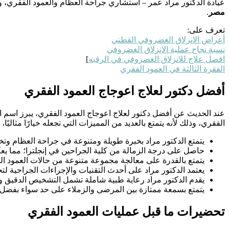
عيادة الدكتور مراد عمر – استشاري جراحة العظام والعمود الفقري، و
مصر
.
تعرف على:
أعراض الانزلاق الغضروفي القطني
نسبة نجاح عملية الانزلاق الغضروفي
افضل علاج للانزلاق الغضروفي في الرقبه
]
الفقرة الثالثة في العمود الفقري
أفضل دكتور لعلاج اعوجاج العمود الفقري
عند الحديث عن أفضل دكتور لعلاج اعوجاج العمود الفقري، يبرز اسم ا
الفقري، وذلك لأنه يتمتع بالعديد من المميزات التي تجعله خيارًا مثاليًا
يتمتع الدكتور مراد بخبرة طويلة ومتنوعة في جراحة العظام و
حاصل على درجة الزمالة من كلية الجراحين في إنجلترا؛ مما ي
يتمتع بالقدرة على معالجة مجموعة متنوعة من حالات العمود ال
يعتمد الدكتور مراد على أحدث التقنيات والإجراءات الجراحية لت
يقدم الدكتور مراد رعاية طبية شاملة تشمل التشخيص الدقيق 
يتمتع بسمعة ممتازة بين المرضى والزملاء على حد سواء بفضل ت
تحضيرات ما قبل عمليات العمود الفقري