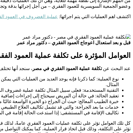
من المهم الإشارة إلى نقطة مهمة للغاية، وهي أن تلك العمليات دقيقة 
وعضو الجمعية السويسرية للعمود الفقري – من أجل إجرائها بدقة وتجن
اكتشف اهم العمليات التي يتم اجرائها:
عملية الغضروف في العمود ال
قبل و بعد استعدال اعوجاج العمود الفقري – دكتور مراد عمر
العوامل المؤثرة على تكلفة عملية العمود ال
عند البحث عن
تكلفة عملية العمود الفقري في مصر
، سنجد أنها تختل
نوع العملية: كما ذكرنا فإنه يوجد العديد من العمليات التي ي
المثال.
التقنية المستخدمة: فعلى سبيل المثال تكلفة عملية غضروف الرق
تعقيد الحالة: في حالة أن المريض سيحتاج إلى إجراءات إضافي
خبرة الطبيب المعالج: حيث أن الجراح ذو الخبرة الواسعة غالبًا
خدمات ما بعد الجراحة: والتي قد تشمل تكاليف العلاج الطبيعي وال
تكاليف الإقامة في المستشفى: إذا استدعت الحالة إقامة في الم
كل تلك العوامل تؤثر على تكلفة عمليات العمود الفقري عامةً، لذلك ف
تؤثر على التكلفة، وذلك قبل اتخاذ قرار العملية، كما يمكنك التواصل مع