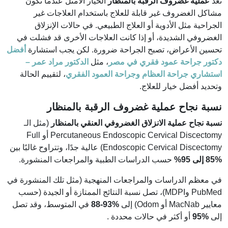
تُعد
عملية غضروف الرقبة بالمنظار
الخيار الأمثل عندما تكون
مشاكل الغضروف غير قابلة للعلاج باستخدام العلاجات غير
الجراحية مثل الأدوية أو العلاج الطبيعي. في حالات الإنزلاق
الغضروفي الشديدة، أو إذا كانت العلاجات الأخرى قد فشلت في
تحسين الأعراض، تصبح الجراحة ضرورة. لكن يجب استشارة
أفضل
دكتور جراحة عمود فقري في مصر
، مثل
الدكتور مراد عمر –
استشاري جراحة العظام وجراحة العمود الفقري
، لتقييم الحالة
وتحديد أفضل خيار للعلاج.
نسبة نجاح عملية غضروف الرقبة بالمنظار
نسبة نجاح عملية الانزلاق الغضروفي العنقي بالمنظار
(مثل الـ
Percutaneous Endoscopic Cervical Discectomy أو Full
Endoscopic Cervical Discectomy) عالية جدًا، وتتراوح غالبًا بين
85% إلى 95%
حسب الدراسات الطبية والمراجعات المنشورة.
في معظم الدراسات والمراجعات المنهجية (مثل تلك المنشورة في
PubMed وMDPI)، تصل نسبة النتائج الممتازة أو الجيدة (حسب
معايير MacNab أو Odom) إلى
88-93%
في المتوسط، وقد تصل
إلى
95%
أو أكثر في حالات محددة .