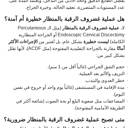
بفضل الطابع الدقيق والحد الأدنى من التدخل، وتعتمد المدة على:
عدد المستويات المتضررة، تعقيد الحالة، وخبرة الجراح.
هل عملية غضروف الرقبة بالمنظار خطيرة أم آمنة؟
لا،
عملية غضروف الرقبة بالمنظار
(مثل الـ Percutaneous
Endoscopic Cervical Discectomy أو الجراحة المنظارية
الكاملة)
ليست خطيرة
بشكل عام، بل تُعتبر من
الإجراءات الأكثر
أمانًا
مقارنة بالجراحة التقليدية المفتوحة (مثل ACDF)، لأنها تقلل
بشكل كبير من:
حجم الشق الجراحي (غالباً أقل من 1 سم).
النزيف والألم بعد العملية.
خطر العدوى والتندب.
مدة الإقامة في المستشفى (غالباً يوم واحد أو خروج في نفس
اليوم).
المضاعفات مثل صعوبة البلع أو بحة الصوت (شائعة أكثر في
الطريقة الأمامية المفتوحة).
متى تصبح عملية غضروف الرقبة بالمنظار ضرورية؟