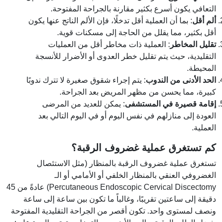
التعافي يكون أسرع بكثير مقارنة بالجراحة المفتوحة.
ألم أقل
: بما أن العملية أقل تدخلًا، فإن الألم الناتج عنها يكون
أقل بكثير، مما يقلل من الحاجة إلى مسكنات قوية.
تقليل المخاطر
: العملية ذات مخاطر أقل من العمليات
التقليدية، حيث يتم تقليل خطر العدوى أو الأضرار للأنسجة
المحيطة.
الحد الأدنى من الندوب
: يتم إجراء شقوق صغيرة لا تترك ندوبًا
كبيرة، مما يحسن من مظهر المريض بعد الجراحة.
إقامة قصيرة في المستشفى
: يمكن للعديد من المرضى
العودة إلى منازلهم في نفس اليوم أو في اليوم التالي بعد
العملية.
كم تستغرق عملية غضروف الرقبة؟
تستغرق عملية غضروف الرقبة بالمنظار (مثل الاستئصال
الغضروفي العنقي بالمنظار الخلفي أو الأمامي أو الـ
Percutaneous Endoscopic Cervical Discectomy) عادةً من 45
دقيقة إلى ساعتين تقريبًا، وغالباً ما تكون بين ساعة إلى ساعة
ونصف لمستوى واحد. تكون أقصر من الجراحة التقليدية المفتوحة